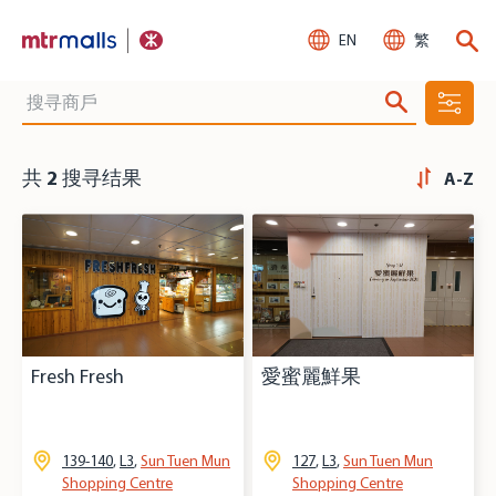
EN
繁
共
2
搜寻结果
A-Z
Fresh Fresh
愛蜜麗鮮果
139-140
,
L3
,
Sun Tuen Mun
127
,
L3
,
Sun Tuen Mun
Shopping Centre
Shopping Centre