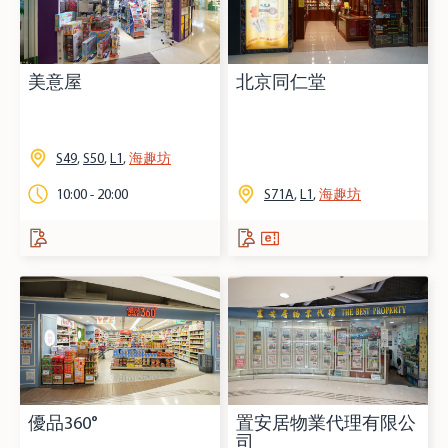
美意屋
北京同仁堂
S49
,
S50
,
L1
,
海趣坊
10:00 - 20:00
S71A
,
L1
,
海趣坊
優品360°
置安居物業代理有限公
司