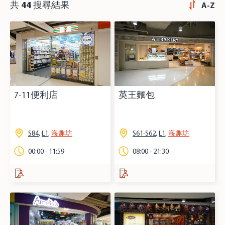
共
44
搜尋結果
A-Z
7-11便利店
英王麵包
S84
,
L1
,
海趣坊
S61-S62
,
L1
,
海趣坊
00:00 - 11:59
08:00 - 21:30