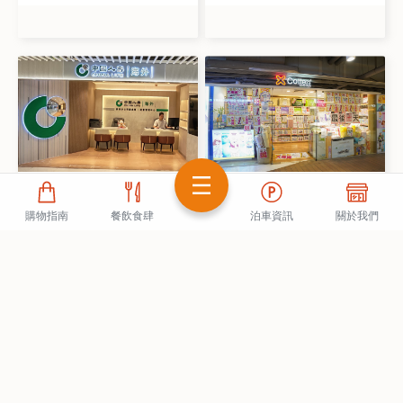
中國人壽（海外）
Cottex
購物指南
餐飲食肆
泊車資訊
關於我們
S26-27
,
L1
,
海趣坊
S76
,
L1
,
海趣坊
10:30 - 20:00